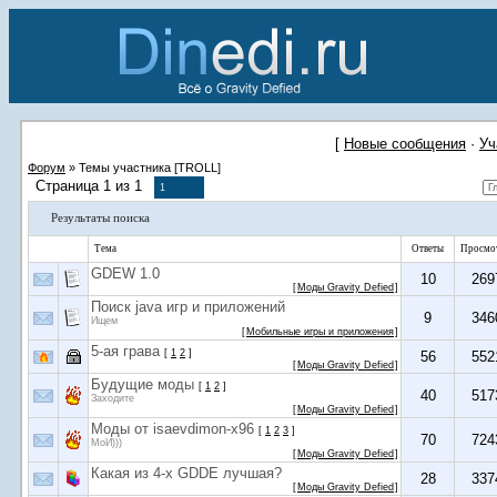
[
Новые сообщения
·
Уч
Форум
»
Темы участника [TROLL]
Страница
1
из
1
1
Результаты поиска
Тема
Ответы
Просмо
GDEW 1.0
10
269
[
Моды Gravity Defied
]
Поиск java игр и приложений
9
346
Ищем
[
Мобильные игры и приложения
]
5-ая грава
[
1
2
]
56
552
[
Моды Gravity Defied
]
Будущие моды
[
1
2
]
40
517
Заходите
[
Моды Gravity Defied
]
Моды от isaevdimon-x96
[
1
2
3
]
70
724
МоИ)))
[
Моды Gravity Defied
]
Какая из 4-х GDDE лучшая?
28
337
[
Моды Gravity Defied
]