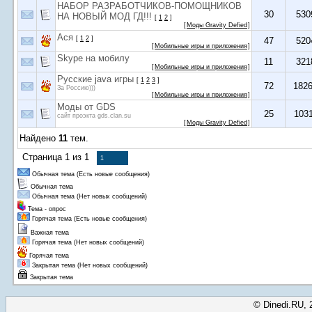
НАБОР РАЗРАБОТЧИКОВ-ПОМОЩНИКОВ
30
530
НА НОВЫЙ МОД ГД!!!
[
1
2
]
[
Моды Gravity Defied
]
Ася
[
1
2
]
47
520
[
Мобильные игры и приложения
]
Skype на мобилу
11
321
[
Мобильные игры и приложения
]
Русские java игры
[
1
2
3
]
72
182
За Россию)))
[
Мобильные игры и приложения
]
Моды от GDS
25
103
сайт проэкта gds.clan.su
[
Моды Gravity Defied
]
Найдено
11
тем.
Страница
1
из
1
1
Обычная тема (Есть новые сообщения)
Обычная тема
Обычная тема (Нет новых сообщений)
Тема - опрос
Горячая тема (Есть новые сообщения)
Важная тема
Горячая тема (Нет новых сообщений)
Горячая тема
Закрытая тема (Нет новых сообщений)
Закрытая тема
© Dinedi.RU, 