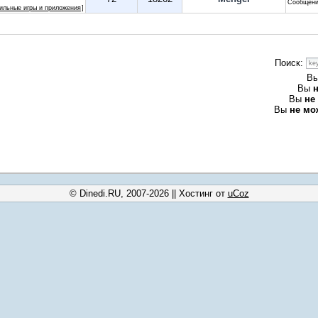
Сообщени
ильные игры и приложения
]
Поиск:
В
Вы
Вы
не
Вы
не мо
© Dinedi.RU, 2007-2026
||
Хостинг от
uCoz