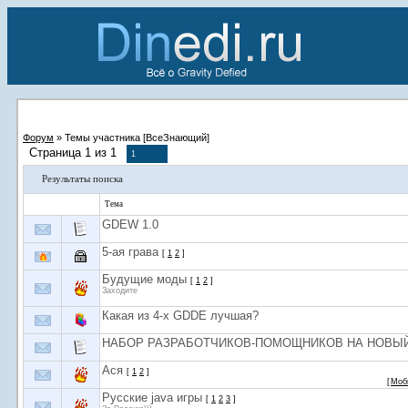
Форум
»
Темы участника [ВсеЗнающий]
Страница
1
из
1
1
Результаты поиска
Тема
GDEW 1.0
5-ая грава
[
1
2
]
Будущие моды
[
1
2
]
Заходите
Какая из 4-х GDDE лучшая?
НАБОР РАЗРАБОТЧИКОВ-ПОМОЩНИКОВ НА НОВЫЙ 
Ася
[
1
2
]
[
Моб
Русские java игры
[
1
2
3
]