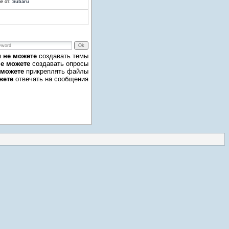
е от:
Subaru
ы
не можете
создавать темы
не можете
создавать опросы
 можете
прикреплять файлы
жете
отвечать на сообщения