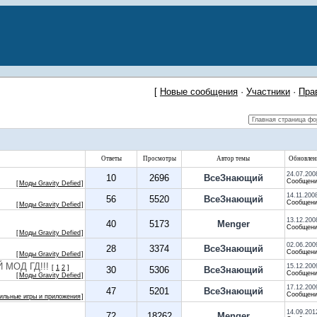
[
Новые сообщения
·
Участники
·
Пра
Ответы
Просмотры
Автор темы
Обновлен
24.07.200
10
2696
ВсеЗнающий
Сообщени
[
Моды Gravity Defied
]
14.11.200
56
5520
ВсеЗнающий
Сообщени
[
Моды Gravity Defied
]
13.12.200
40
5173
Menger
Сообщени
[
Моды Gravity Defied
]
02.06.200
28
3374
ВсеЗнающий
Сообщени
[
Моды Gravity Defied
]
МОД ГД!!!
15.12.200
[
1
2
]
30
5306
ВсеЗнающий
Сообщени
[
Моды Gravity Defied
]
17.12.200
47
5201
ВсеЗнающий
Сообщени
ильные игры и приложения
]
14.09.201
72
18262
Menger