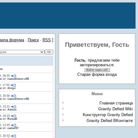
вила форума
·
Поиск
·
RSS
]
Приветствуем,
Гость
Гость
, предлагаем тебе
авторизироваться:
ия
Войти через uID
Старая форма входа
8, 09:55
е от:
isaevdimon-x96
8, 17:50
е от:
dingo
Меню
8, 20:50
е от:
isaevdimon-x96
Главная страница
9, 15:21
Gravity Defied Wiki
е от:
Admin
Конструктор Gravity Defied
9, 18:33
е от:
RomaK
Gravity Defied ВКонтакте
9, 13:45
е от:
camel97
2, 20:53