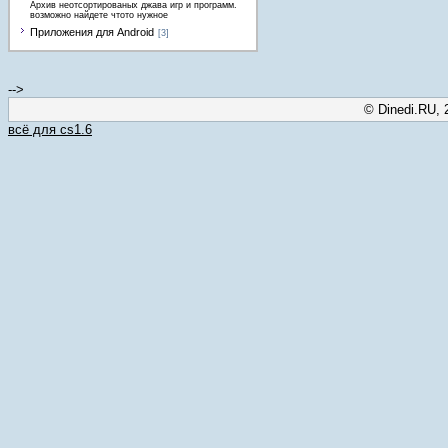
Архив неотсортированых джава игр и программ.
возможно найдете чтото нужное
Приложения для Android
[3]
-->
© Dinedi.RU, 
всё для cs1.6