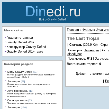
Главная
»
Файлы
»
Java-иг
Меню сайта
Главная страница
The Last Trojan
Gravity Defied Wiki
[
Скачать
(209.9 Kb) ·
Скри
Конструктор Gravity Defied
Категория
:
Java-игры
| Авто
Gravity Defied ВКонтакте
dinedi_bot
Просмотров
:
642
|
Загрузок
Всего комментариев
:
0
Категории раздела
Моды Gravity Defied
[277]
Добавлять комментари
В этом разделе доступно большое количесто
модов Gravity Defied
[
Ре
Java-игры
[53]
Самые интересные java игры для вашего
телефона!
Java-программы
[13]
Мини-программы сделают работу на телефоне
немного приятней!
Софт для компа
[25]
Читалки, редакторы и прочие мелочи для компа
Java-игры
[1940]