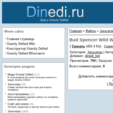
Главная
»
Файлы
»
Java-иг
Меню сайта
Главная страница
Bud Spencer Wild W
Gravity Defied Wiki
[
Скачать
(402.4 Kb) ·
Скри
Конструктор Gravity Defied
Категория
:
Java-игры
| Автор
Gravity Defied ВКонтакте
Добавил
:
dinedi_bot
Просмотров
:
754
|
Загрузок
Всего комментариев
:
0
Категории раздела
Моды Gravity Defied
[277]
Добавлять комментари
В этом разделе доступно большое количесто
модов Gravity Defied
[
Ре
Java-игры
[53]
Самые интересные java игры для вашего
телефона!
Java-программы
[13]
Мини-программы сделают работу на телефоне
немного приятней!
Софт для компа
[25]
Читалки, редакторы и прочие мелочи для компа
Java-игры
[1940]