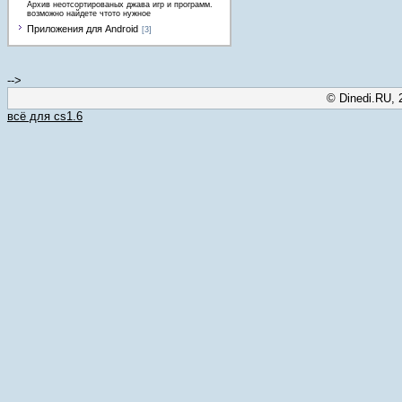
Архив неотсортированых джава игр и программ.
возможно найдете чтото нужное
Приложения для Android
[3]
-->
© Dinedi.RU, 
всё для cs1.6