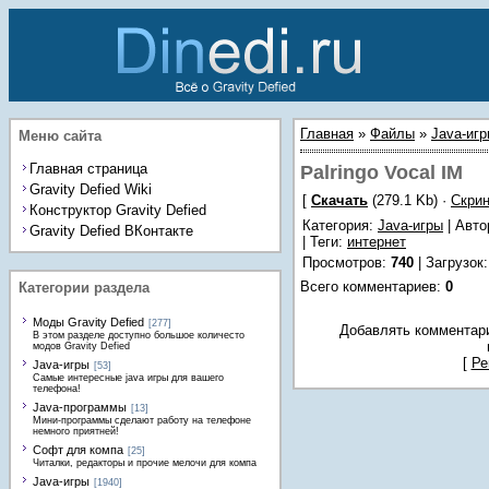
Главная
»
Файлы
»
Java-иг
Меню сайта
Главная страница
Palringo Vocal IM
Gravity Defied Wiki
[
Скачать
(279.1 Kb) ·
Скри
Конструктор Gravity Defied
Категория
:
Java-игры
| Автор
Gravity Defied ВКонтакте
|
Теги
:
интернет
Просмотров
:
740
|
Загрузок
Всего комментариев
:
0
Категории раздела
Моды Gravity Defied
[277]
Добавлять комментари
В этом разделе доступно большое количесто
модов Gravity Defied
[
Ре
Java-игры
[53]
Самые интересные java игры для вашего
телефона!
Java-программы
[13]
Мини-программы сделают работу на телефоне
немного приятней!
Софт для компа
[25]
Читалки, редакторы и прочие мелочи для компа
Java-игры
[1940]