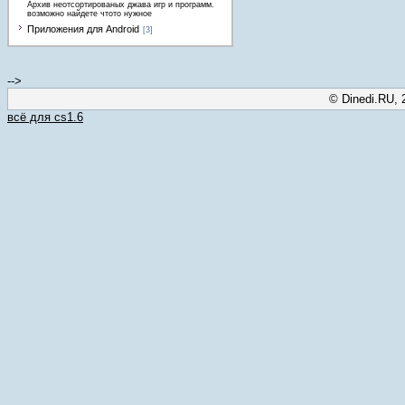
Архив неотсортированых джава игр и программ.
возможно найдете чтото нужное
Приложения для Android
[3]
-->
© Dinedi.RU, 
всё для cs1.6