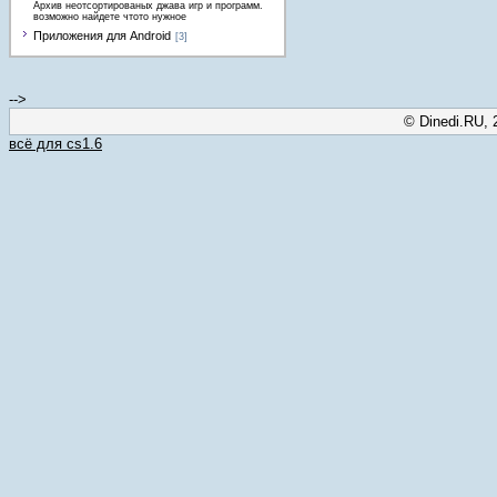
Архив неотсортированых джава игр и программ.
возможно найдете чтото нужное
Приложения для Android
[3]
-->
© Dinedi.RU, 
всё для cs1.6