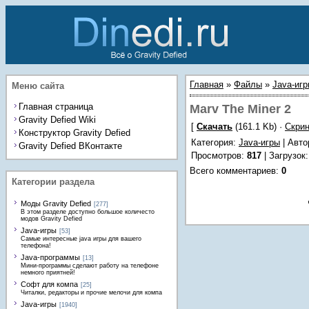
Главная
»
Файлы
»
Java-иг
Меню сайта
Главная страница
Marv The Miner 2
Gravity Defied Wiki
[
Скачать
(161.1 Kb) ·
Скри
Конструктор Gravity Defied
Категория
:
Java-игры
| Авто
Gravity Defied ВКонтакте
Просмотров
:
817
|
Загрузок
Всего комментариев
:
0
Категории раздела
Моды Gravity Defied
[277]
В этом разделе доступно большое количесто
модов Gravity Defied
Java-игры
[53]
Самые интересные java игры для вашего
телефона!
Java-программы
[13]
Мини-программы сделают работу на телефоне
немного приятней!
Софт для компа
[25]
Читалки, редакторы и прочие мелочи для компа
Java-игры
[1940]