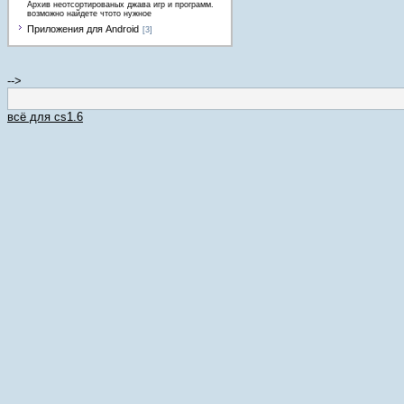
Архив неотсортированых джава игр и программ.
возможно найдете чтото нужное
Приложения для Android
[3]
-->
всё для cs1.6