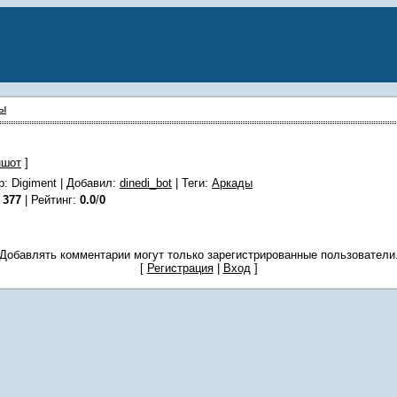
ры
ншот
]
р: Digiment |
Добавил
:
dinedi_bot
|
Теги
:
Аркады
:
377
|
Рейтинг
:
0.0
/
0
Добавлять комментарии могут только зарегистрированные пользователи
[
Регистрация
|
Вход
]