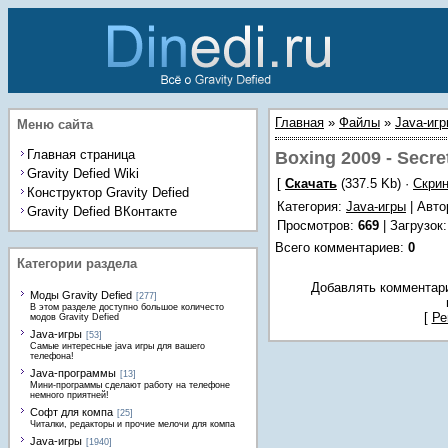
Главная
»
Файлы
»
Java-иг
Меню сайта
Главная страница
Boxing 2009 - Secre
Gravity Defied Wiki
[
Скачать
(337.5 Kb) ·
Скри
Конструктор Gravity Defied
Категория
:
Java-игры
| Авто
Gravity Defied ВКонтакте
Просмотров
:
669
|
Загрузок
Всего комментариев
:
0
Категории раздела
Добавлять комментари
Моды Gravity Defied
[277]
В этом разделе доступно большое количесто
[
Ре
модов Gravity Defied
Java-игры
[53]
Самые интересные java игры для вашего
телефона!
Java-программы
[13]
Мини-программы сделают работу на телефоне
немного приятней!
Софт для компа
[25]
Читалки, редакторы и прочие мелочи для компа
Java-игры
[1940]