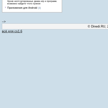
Архив неотсортированых джава игр и программ.
возможно найдете чтото нужное
Приложения для Android
[3]
-->
© Dinedi.RU, 
всё для cs1.6