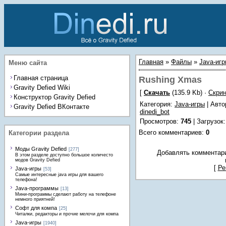
Главная
»
Файлы
»
Java-иг
Меню сайта
Главная страница
Rushing Xmas
Gravity Defied Wiki
[
Скачать
(135.9 Kb) ·
Скри
Конструктор Gravity Defied
Категория
:
Java-игры
| Авто
Gravity Defied ВКонтакте
dinedi_bot
Просмотров
:
745
|
Загрузок
Всего комментариев
:
0
Категории раздела
Моды Gravity Defied
[277]
Добавлять комментари
В этом разделе доступно большое количесто
модов Gravity Defied
[
Ре
Java-игры
[53]
Самые интересные java игры для вашего
телефона!
Java-программы
[13]
Мини-программы сделают работу на телефоне
немного приятней!
Софт для компа
[25]
Читалки, редакторы и прочие мелочи для компа
Java-игры
[1940]