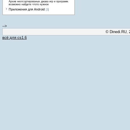
Архив неотсортированых джава игр и программ.
возможно найдете чтото нужное
Приложения для Android
[3]
-->
© Dinedi.RU, 
всё для cs1.6