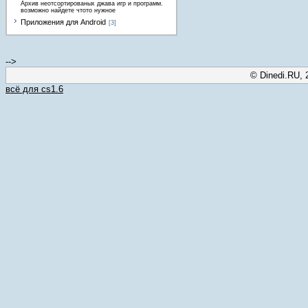
Архив неотсортированых джава игр и программ.
возможно найдете чтото нужное
Приложения для Android
[3]
-->
© Dinedi.RU, 
всё для cs1.6