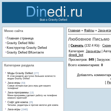
Главная
»
Файлы
»
Java-иг
Меню сайта
Главная страница
Любовное Письмо
Gravity Defied Wiki
[
Скачать
(132.4 Kb) ·
Скри
Конструктор Gravity Defied
Категория
:
Java-игры
| Авто
Gravity Defied ВКонтакте
dinedi_bot
Просмотров
:
849
|
Загрузок
Всего комментариев
:
0
Категории раздела
Моды Gravity Defied
[277]
Добавлять комментари
В этом разделе доступно большое количесто
модов Gravity Defied
[
Ре
Java-игры
[53]
Самые интересные java игры для вашего
телефона!
Java-программы
[13]
Мини-программы сделают работу на телефоне
немного приятней!
Софт для компа
[25]
Читалки, редакторы и прочие мелочи для компа
Java-игры
[1940]