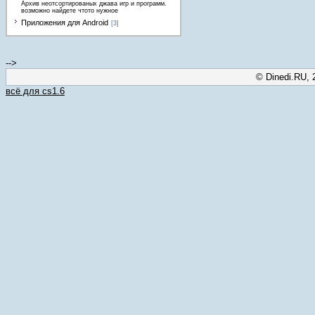
Архив неотсортированых джава игр и программ.
возможно найдете чтото нужное
Приложения для Android
[3]
-->
© Dinedi.RU, 
всё для cs1.6