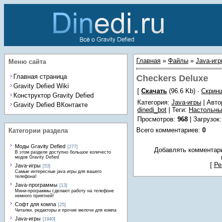
Главная
»
Файлы
»
Java-иг
Меню сайта
Главная страница
Checkers Deluxe
Gravity Defied Wiki
[
Скачать
(96.6 Kb) ·
Скрин
Конструктор Gravity Defied
Категория
:
Java-игры
| Автор
Gravity Defied ВКонтакте
dinedi_bot
|
Теги
:
Настольны
Просмотров
:
968
|
Загрузок
Всего комментариев
:
0
Категории раздела
Моды Gravity Defied
[277]
Добавлять комментари
В этом разделе доступно большое количесто
модов Gravity Defied
[
Ре
Java-игры
[53]
Самые интересные java игры для вашего
телефона!
Java-программы
[13]
Мини-программы сделают работу на телефоне
немного приятней!
Софт для компа
[25]
Читалки, редакторы и прочие мелочи для компа
Java-игры
[1940]