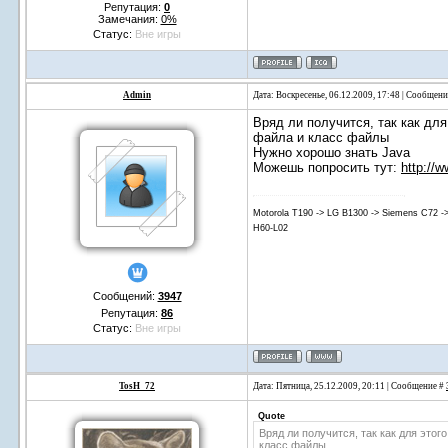
Репутация:
0
Замечания:
0%
Статус:
Вне игры
Admin
Дата: Воскресенье, 06.12.2009, 17:48 | Сообщен
Вряд ли получится, так как дл
файла и класс файлы
Нужно хорошо знать Java
Можешь попросить тут:
http://
Motorola T190 -> LG B1300 -> Siemens C72 -
H60-L02
Сообщений:
3947
Репутация:
86
Статус:
Вне игры
TosH_72
Дата: Пятница, 25.12.2009, 20:11 | Сообщение #
Quote
Вряд ли получится, так как для это
класс файлы