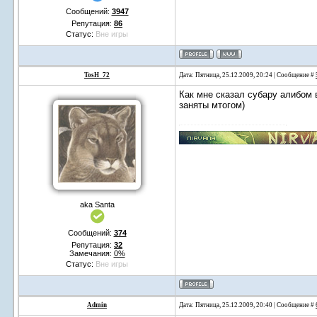
Сообщений:
3947
Репутация:
86
Статус:
Вне игры
TosH_72
Дата: Пятница, 25.12.2009, 20:24 | Сообщение #
Как мне сказал субару алибом
заняты мтогом)
aka Santa
Сообщений:
374
Репутация:
32
Замечания:
0%
Статус:
Вне игры
Admin
Дата: Пятница, 25.12.2009, 20:40 | Сообщение #