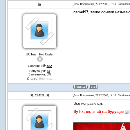
hx
Дата: Воскресенье, 27.12.2009, 13:51 | Сообщен
camel97
, такие ссылки называю
UCTeam Pro Coder
Сообщений:
482
Репутация:
34
Замечания:
0%
Статус:
Вне игры
$$_CAMEL_$$
Дата: Воскресенье, 27.12.2009, 14:10 | Сообщен
Все исправился.
By hx: ок, знай на будущее