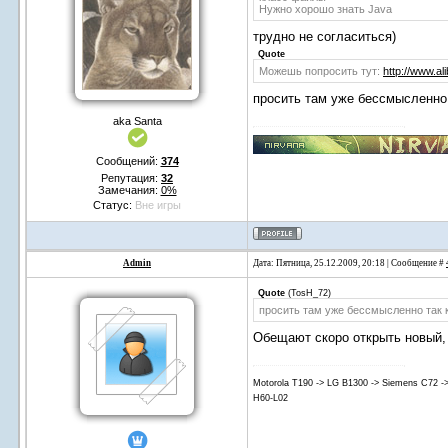
Нужно хорошо знать Java
трудно не согласиться)
Quote
Можешь попросить тут:
http://www.a
просить там уже бессмысленно
aka Santa
Сообщений:
374
Репутация:
32
Замечания:
0%
Статус:
Вне игры
Admin
Дата: Пятница, 25.12.2009, 20:18 | Сообщение #
Quote
(
TosH_72
)
просить там уже бессмысленно так 
Обещают скоро открыть новый,
Motorola T190 -> LG B1300 -> Siemens C72 -
H60-L02