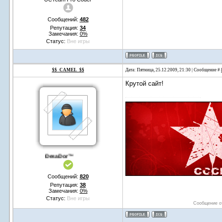
Сообщений:
482
Репутация:
34
Замечания:
0%
Статус:
Вне игры
$$_CAMEL_$$
Дата: Пятница, 25.12.2009, 21:30 | Сообщение #
Крутой сайт!
DesaDor™
Сообщений:
820
Репутация:
38
Замечания:
0%
Статус:
Вне игры
Сообщение о