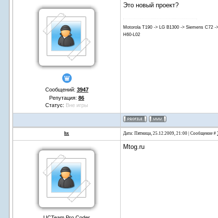
Это новый проект?
Motorola T190 -> LG B1300 -> Siemens C72 -
H60-L02
Сообщений:
3947
Репутация:
86
Статус:
Вне игры
hx
Дата: Пятница, 25.12.2009, 21:00 | Сообщение #
Mtog.ru
UCTeam Pro Coder