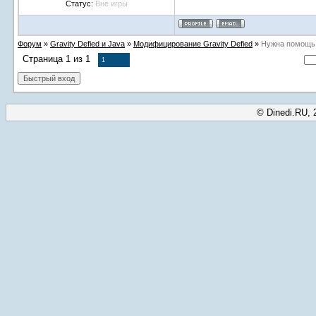
Статус:
Вне игры
Форум
»
Gravity Defied и Java
»
Модифицирование Gravity Defied
»
Нужна помощь
Страница
1
из
1
1
© Dinedi.RU, 