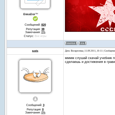
DesaDor™
Сообщений:
820
Репутация:
38
Замечания:
0%
Статус:
Вне игры
ванёк
Дата: Воскресенье, 11.09.2011, 10:11 | Сообщен
мммм слушай скачай учебник по
сделаешь и достижения в грави
Сообщений:
3
Репутация:
0
Замечания:
0%