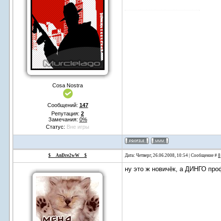
Cosa Nostra
Сообщений:
147
Репутация:
2
Замечания:
0%
Статус:
Вне игры
$__AnDre2wW__$
Дата: Четверг, 26.06.2008, 10:54 | Сообщение #
8
ну это ж новичёк, а ДИНГО проф