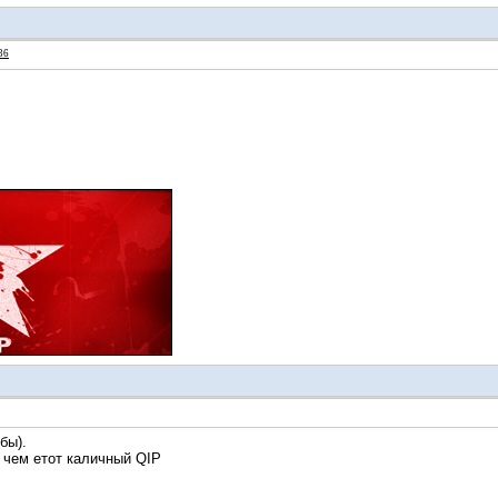
36
бы).
 чем етот каличный QIP