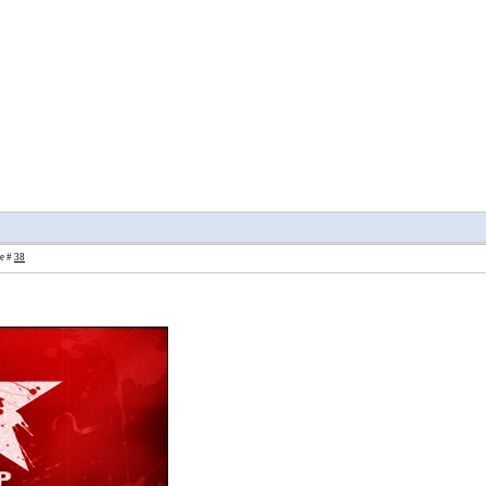
ие #
38