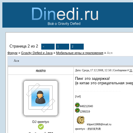
Страница
2
из
2
«
1
2
Форум
»
Gravity Defied и Java
»
Мобильные игры и приложения
»
Ася
Ася
qwertyo
Дата: Среда, 17.12.2008, 12:50 | Сообщение #
31
Пинг это задержка!
(в китае это отрицательная эне
[/url]
446212040
1299219
DJ qwertyo
klipert1968@mail.ru
qwertyo - 的好友列表