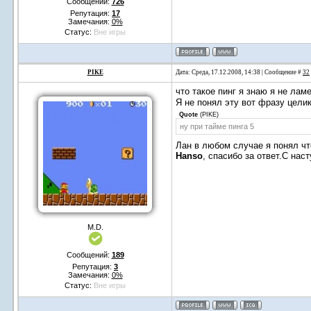
Сообщений:
726
Репутация:
17
Замечания:
0%
Статус:
Вне игры
PIKE
Дата: Среда, 17.12.2008, 14:38 | Сообщение #
32
что такое пинг я знаю я не лам
Я не понял эту вот фразу целик
Quote
(
PIKE
)
ну при тайме пинга 5
Лан в любом случае я понял чт
Hanso
, спасибо за ответ.С на
M.D.
Сообщений:
189
Репутация:
3
Замечания:
0%
Статус:
Вне игры