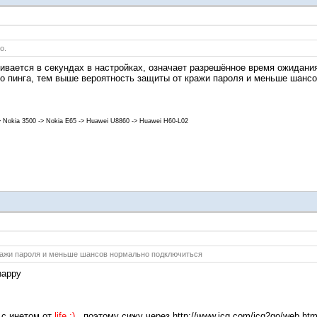
о.
ивается в секундах в настройках, означает разрешённое время ожидания
ло пинга, тем выше вероятность защиты от кражи пароля и меньше шанс
> Nokia 3500 -> Nokia E65 -> Huawei U8860 -> Huawei H60-L02
ражи пароля и меньше шансов нормально подключиться
 с инетом от
life :)
, поэтому сижу через
http://www.icq.com/icq2go/web.htm