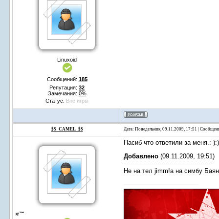
Linuxoid
Сообщений:
185
Репутация:
32
Замечания:
0%
Статус:
Вне игры
$$_CAMEL_$$
Дата: Понедельник, 09.11.2009, 17:51 | Сообщен
Пасиб что ответили за меня.:-):)
Добавлено
(09.11.2009, 19:51)
---------------------------------------------
Не на тел jimm!а на симбу Баян
DesaDor™