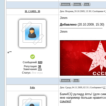
$$_CAMEL_$$
Дата: Вторник, 20.10.2009, 13:30 | Сообщение #
Jimm
Добавлено
(20.10.2009, 15:30)
---------------------------------------------
Jimm
DesaDor™
Сообщений:
820
Репутация:
38
Замечания:
0%
Статус:
Вне игры
Felix
Дата: Среда, 04.11.2009, 02:31 | Сообщение #
37
БаянICQ рулидд ёпть! (для сим
мне например больше нравитсо
сцылко!