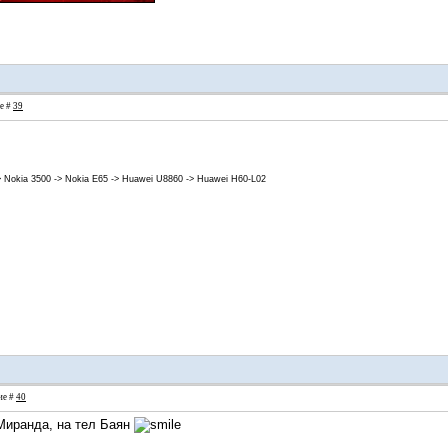
ие #
39
> Nokia 3500 -> Nokia E65 -> Huawei U8860 -> Huawei H60-L02
ие #
40
 Миранда, на тел Баян