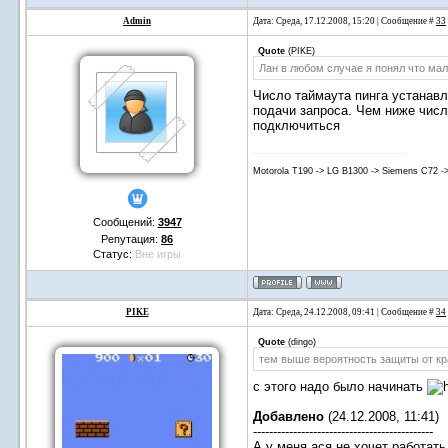
Admin
Дата: Среда, 17.12.2008, 15:20 | Сообщение #
33
Quote
(
PIKE
)
Лан в любом случае я понял что мал
Число таймаута пинга устанавл
подачи запроса. Чем ниже чис
подключиться
Motorola T190 -> LG B1300 -> Siemens C72 -
Сообщений:
3947
Репутация:
86
Статус:
Вне игры
PIKE
Дата: Среда, 24.12.2008, 09:41 | Сообщение #
34
Quote
(
dingo
)
тем выше вероятность защиты от к
с этого надо было начинать
Добавлено
(24.12.2008, 11:41)
---------------------------------------------
А у меня ася не хочет работать