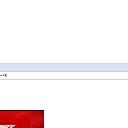
ие #
41