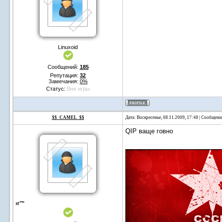
Linuxoid
Сообщений:
185
Репутация:
32
Замечания:
0%
Статус:
Вне игры
$$_CAMEL_$$
Дата: Воскресенье, 08.11.2009, 17:48 | Сообщен
QIP ваще говно
DesaDor™