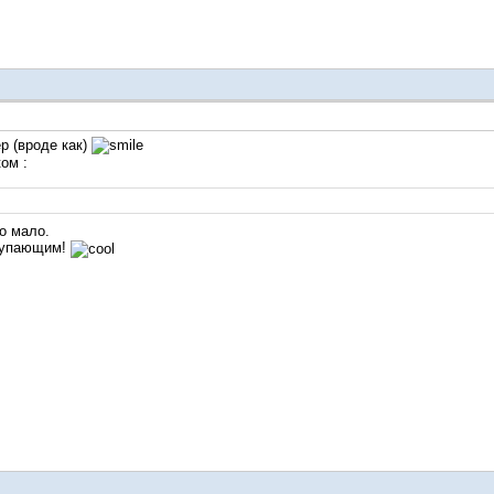
ер (вроде как)
ом :
о мало.
ступающим!