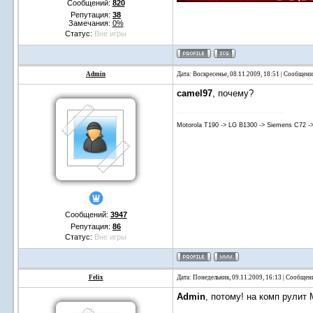
Сообщений:
820
Репутация:
38
Замечания:
0%
Статус:
Вне игры
Admin
Дата: Воскресенье, 08.11.2009, 18:51 | Сообщен
camel97
, почему?
Motorola T190 -> LG B1300 -> Siemens C72 -
Сообщений:
3947
Репутация:
86
Статус:
Вне игры
Felix
Дата: Понедельник, 09.11.2009, 16:13 | Сообщен
Admin
, потому! на комп рулит