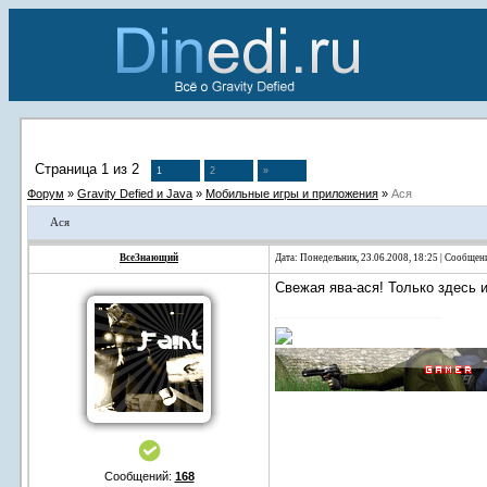
Страница
1
из
2
1
2
»
Форум
»
Gravity Defied и Java
»
Мобильные игры и приложения
»
Ася
Ася
ВсеЗнающий
Дата: Понедельник, 23.06.2008, 18:25 | Сообщен
Свежая ява-ася! Только здесь и
Сообщений:
168