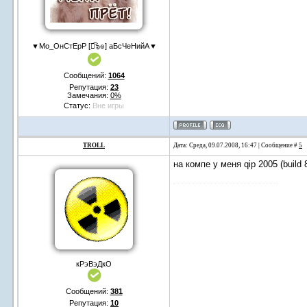
▼Мо_ОнСтЕрР [๏͡๖๏] аБсЧеНийА▼
Сообщений:
1064
Репутация:
23
Замечания:
0%
Статус:
Вне игры
TROLL
Дата: Среда, 09.07.2008, 16:47 | Сообщение #
5
на компе у меня qip 2005 (build 
кРэВэДкО
Сообщений:
381
Репутация:
10