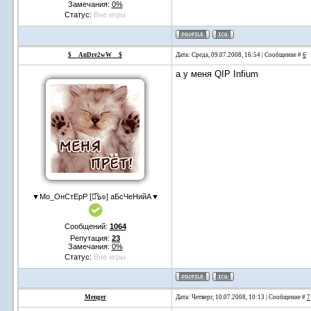
Замечания:
0%
Статус:
Вне игры
$__AnDre2wW__$
Дата: Среда, 09.07.2008, 16:54 | Сообщение #
6
а у меня QIP Infium
▼Мо_ОнСтЕрР [๏͡๖๏] аБсЧеНийА▼
Сообщений:
1064
Репутация:
23
Замечания:
0%
Статус:
Вне игры
Menger
Дата: Четверг, 10.07.2008, 10:13 | Сообщение #
7