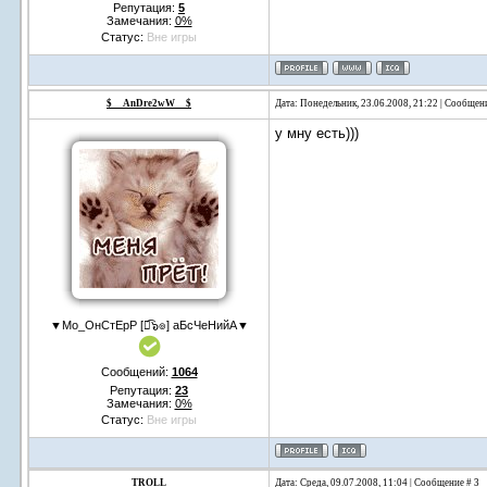
Репутация:
5
Замечания:
0%
Статус:
Вне игры
$__AnDre2wW__$
Дата: Понедельник, 23.06.2008, 21:22 | Сообщен
у мну есть)))
▼Мо_ОнСтЕрР [๏͡๖๏] аБсЧеНийА▼
Сообщений:
1064
Репутация:
23
Замечания:
0%
Статус:
Вне игры
TROLL
Дата: Среда, 09.07.2008, 11:04 | Сообщение #
3