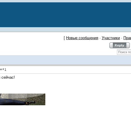
[
Новые сообщения
·
Участники
·
Пра
ие #
1
 сейчас!