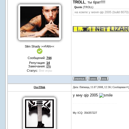
TROLL
, ты брат!!!!
Quote
(
TROLL
)
на компе у меня qip 2005 (build 8070)
Slim Shady >>FAN<<
Сообщений:
744
Репутация:
14
Замечания:
0%
Статус:
Вне игры
OxoTHuk
Дата: Пятница, 11.07.2008, 12:36 | Сообщение #
у мну qip 2005
My ICQ: 354357227