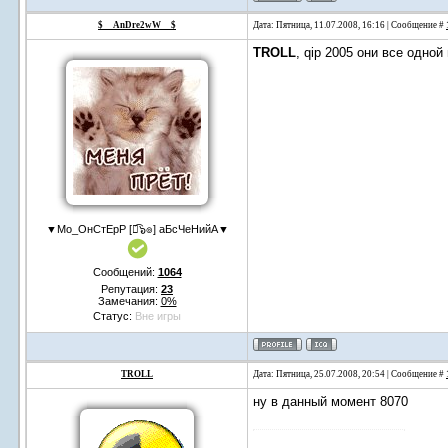
$__AnDre2wW__$
Дата: Пятница, 11.07.2008, 16:16 | Сообщение #
TROLL
, qip 2005 они все одной
▼Мо_ОнСтЕрР [๏͡๖๏] аБсЧеНийА▼
Сообщений:
1064
Репутация:
23
Замечания:
0%
Статус:
Вне игры
TROLL
Дата: Пятница, 25.07.2008, 20:54 | Сообщение #
ну в данный момент 8070