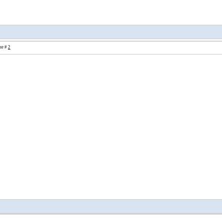
ие #
2