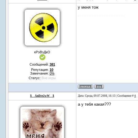
у меня тож
кРэВэДкО
Сообщений:
381
Репутация:
10
Замечания:
0%
Статус:
Вне игры
$__AnDre2wW__$
Дата: Среда, 09.07.2008, 16:13 | Сообщение #
4
а у тебя какая???