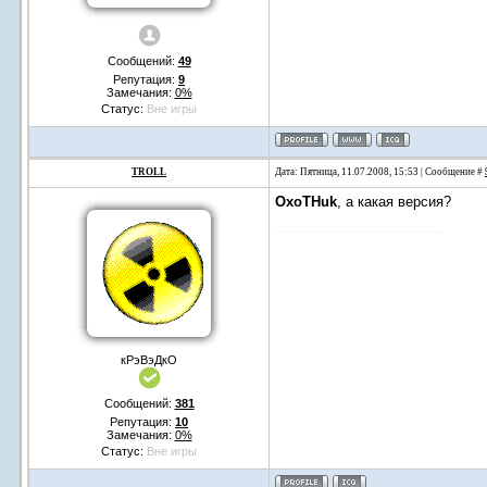
Сообщений:
49
Репутация:
9
Замечания:
0%
Статус:
Вне игры
TROLL
Дата: Пятница, 11.07.2008, 15:53 | Сообщение #
OxoTHuk
, а какая версия?
кРэВэДкО
Сообщений:
381
Репутация:
10
Замечания:
0%
Статус:
Вне игры